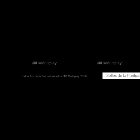
@HVMultiplay
@HVMultiplay
Sellos de la Puntua
Todos los derechos reservados HV Multiplay 2019